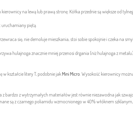
 kierownicy na lewą lub prawą stronę. Kółka przednie są większe od tyln
c uruchamiany piętą.
przewraca się, nie demoluje mieszkania, stoi sobie spokojnie i czeka na sm
orzywa hulajnoga znacznie mniej przenosi drgania (niż hulajnoga z metal
w kształcie litery T, podobnie jak
Mini Micro
. Wysokość kierownicy możn
z bardzo z wytrzymałych materiałów jest równie niezawodna jak szwajcars
konane są z czarnego poliamidu wzmocnionego w 40% włóknem szklanym, 