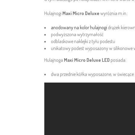
Hulajnogi
Maxi Micro Deluxe
wyróżnia m.in.:
anodowany na kolor hulajnogi
drążek kierown
podwyższona wytrzymałość
odblaskowe naklejki z tyłu podestu
unikatowy podest wyposażony w silikonowe w
Hulajnoga
Maxi Micro Deluxe LED
posiada:
dwa przednie kółka wyposażone, w świecące po