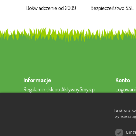
Doświadczenie od 2009
Bezpieczeństwo SSL
Informacje
Konto
Regulamin sklepu AktywnySmyk.pl
Logowani
Regulamin newslettera
Rejestracj
Regulamin konta
Moje kon
Ta strona ko
Polityki Prywatności
Kontakt z
wyrażasz zg
Sposoby płatności
NIEZ
Koszt dostawy