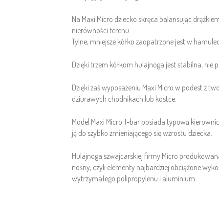
Na Maxi Micro dziecko skręca balansując drążkiem
nierówności terenu.
Tylne, mniejsze kółko zaopatrzone jest w hamule
Dzięki trzem kółkom hulajnoga jest stabilna, nie 
Dzięki zaś wyposażeniu Maxi Micro w podest z tw
dziurawych chodnikach lub kostce.
Model Maxi Micro T-bar posiada typową kierownicę 
ją do szybko zmieniającego się wzrostu dziecka.
Hulajnoga szwajcarskiej firmy Micro produkowana 
nośny, czyli elementy najbardziej obciążone wy
wytrzymałego polipropylenu i aluminium.