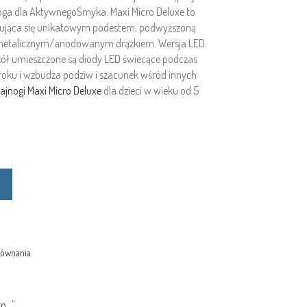
oga dla AktywnegoSmyka. Maxi Micro Deluxe to
yzująca się unikatowym podestem, podwyższoną
 metalicznym/anodowanym drążkiem. Wersja LED
 kół umieszczone są diody LED świecące podczas
roku i wzbudza podziw i szacunek wśród innych
ajnogi Maxi Micro Deluxe
dla dzieci w wieku od 5
równania
...
"