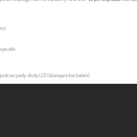
icy
ypustki.
dczas jazdy, diody LED (działające bez baterii)