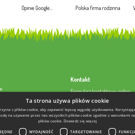
Opinie Google...
Polska firma rodzinna
Kontakt
e
Formularz kontaktowy online
a
22 230 2343
Ta strona używa plików cookie
to
sklep@aktywnysmyk.pl
rzysta z plików cookie, aby zapewnić lepszą wygodę użytkowania. Korzystając 
 nami
odę na używanie przez nas wszystkich plików cookie zgodnie z warunkami nas
plików cookie.
Dowiedz się więcej
BĘDNE
WYDAJNOŚĆ
TARGETOWANIE
FUNKCJ