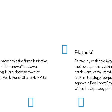
Płatność
natychmiast a firma kurierska
Za zakupy w sklepie A
czy :-) Darmowa* dostawa
możesz zapłacić szybki
ogi Micro, dotyczy również
przelewem, kartą kredy
Polski kurier GLS 15 zł, INPOST
BLIKem (obsługę i bezp
zapewnia PayU oraz Pa
Więcej na „
Sposoby płat