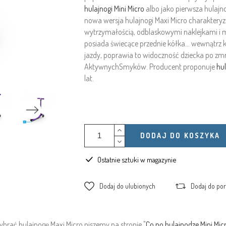
hulajnogi Mini Micro
albo jako pierwsza hulajn
nowa wersja hulajnogi Maxi Micro charakter
wytrzymałością, odblaskowymi naklejkami i
posiada świecące przednie kółka... wewnątrz
jazdy, poprawia to widoczność dziecka po zm
AktywnychSmyków. Producent proponuje
hul
lat.
DODAJ DO KOSZYKA
Ostatnie sztuki w magazynie
Dodaj do ulubionych
Dodaj do po
brać hulajnogę Maxi Micro piszemy na stronie "
Co po hulajnodze Mini Micro