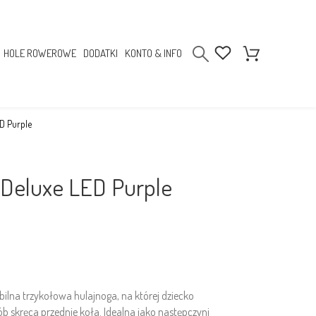
HOLE ROWEROWE
DODATKI
KONTO & INFO
ED Purple
 Deluxe LED Purple
bilna trzykołowa hulajnoga, na której dziecko
 skręca przednie koła. Idealna jako następczyni