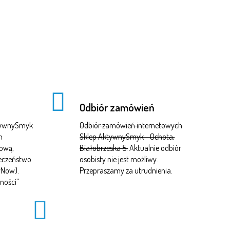
Odbiór zamówień
ktywnySmyk
Odbiór zamówień internetowych
m
Sklep AktywnySmyk - Ochota,
tową,
Białobrzeska 5.
Aktualnie odbiór
ieczeństwo
osobisty nie jest możliwy.
yNow).
Przepraszamy za utrudnienia.
ności
”