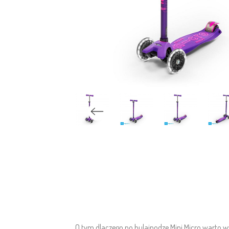
O tym dlaczego po hulajnodze Mini Micro warto wy