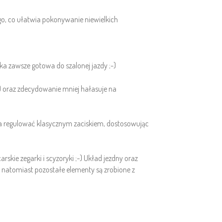
ego, co ułatwia pokonywanie niewielkich
yka zawsze gotowa do szalonej jazdy ;-)
u) oraz zdecydowanie mniej hałasuje na
a regulować klasycznym zaciskiem, dostosowując
kie zegarki i scyzoryki ;-) Układ jezdny oraz
natomiast pozostałe elementy są zrobione z