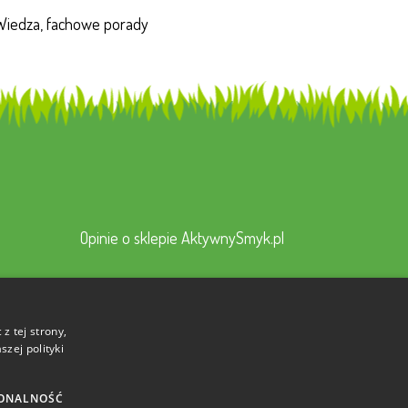
Wiedza, fachowe porady
Opinie o sklepie AktywnySmyk.pl
z tej strony,
zej polityki
ONALNOŚĆ