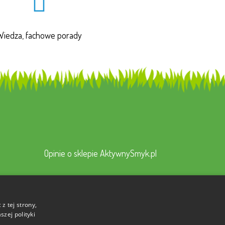
Wiedza, fachowe porady
Opinie o sklepie AktywnySmyk.pl
z tej strony,
zej polityki