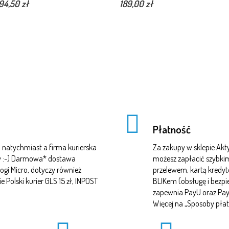
94,50 zł
189,00 zł
Płatność
natychmiast a firma kurierska
Za zakupy w sklepie A
czy :-) Darmowa* dostawa
możesz zapłacić szybki
ogi Micro, dotyczy również
przelewem, kartą kredy
Polski kurier GLS 15 zł, INPOST
BLIKem (obsługę i bezp
zapewnia PayU oraz Pa
Więcej na „
Sposoby płat