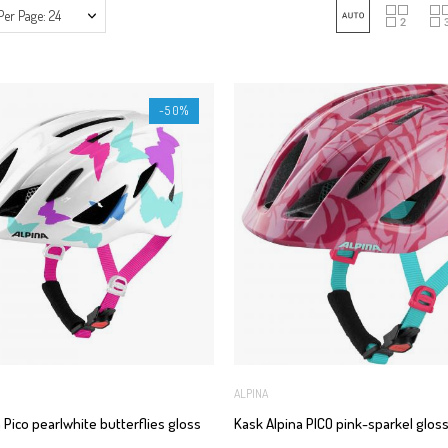
Per Page: 24
-50%
ALPINA
 Pico pearlwhite butterflies gloss
Kask Alpina PICO pink-sparkel glos