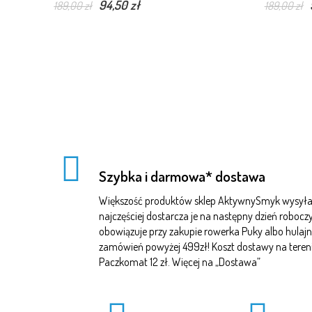
94,50 zł
189,00 zł
189,00 zł
Szybka i darmowa* dostawa
Większość produktów sklep AktywnySmyk wysyła 
najczęściej dostarcza je na następny dzień robo
obowiązuje przy zakupie rowerka Puky albo hulajn
zamówień powyżej 499zł! Koszt dostawy na terenie 
Paczkomat 12 zł. Więcej na „
Dostawa
”