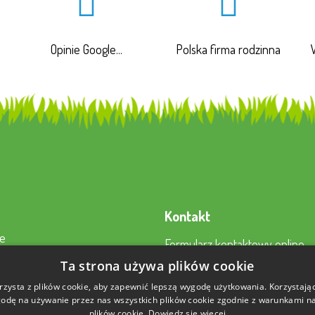
Opinie Google...
Polska firma rodzinna
Kontakt
e
Formularz kontaktowy online
a
22 230 2343
Ta strona używa plików cookie
to
sklep@aktywnysmyk.pl
rzysta z plików cookie, aby zapewnić lepszą wygodę użytkowania. Korzystając 
 nami
odę na używanie przez nas wszystkich plików cookie zgodnie z warunkami nas
plików cookie.
Dowiedz się więcej