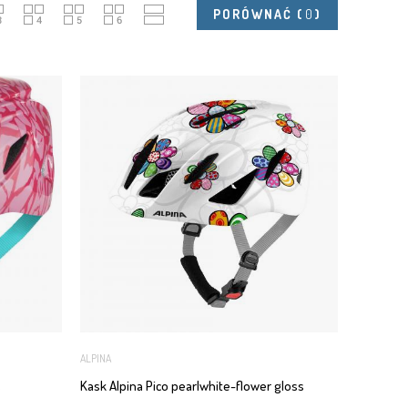
PORÓWNAĆ
(
0
)
ALPINA
s
Kask Alpina Pico pearlwhite-flower gloss