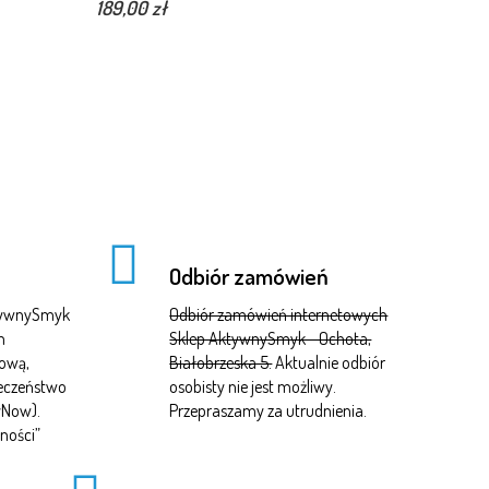
189,00 zł
Odbiór zamówień
ktywnySmyk
Odbiór zamówień internetowych
m
Sklep AktywnySmyk - Ochota,
tową,
Białobrzeska 5.
Aktualnie odbiór
ieczeństwo
osobisty nie jest możliwy.
yNow).
Przepraszamy za utrudnienia.
ności
”