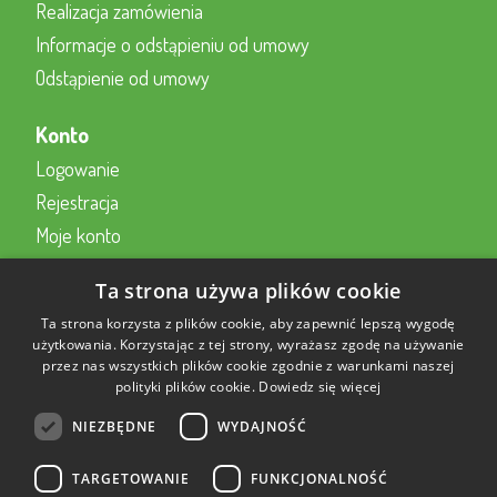
Realizacja zamówienia
Informacje o odstąpieniu od umowy
Odstąpienie od umowy
Konto
Logowanie
Rejestracja
Moje konto
Kontakt z nami
Ta strona używa plików cookie
Kontakt
Ta strona korzysta z plików cookie, aby zapewnić lepszą wygodę
użytkowania. Korzystając z tej strony, wyrażasz zgodę na używanie
przez nas wszystkich plików cookie zgodnie z warunkami naszej
Formularz kontaktowy online
polityki plików cookie.
Dowiedz się więcej
22 230 2343
NIEZBĘDNE
WYDAJNOŚĆ
sklep@aktywnysmyk.pl
TARGETOWANIE
FUNKCJONALNOŚĆ