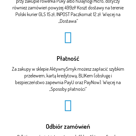
przy zakupie rowerka Puky albo hulajnogi Micro, dotyczy
również zamówień powyżej 499zł! Koszt dostawy na terenie
Polski kurier GLS 15 zł, INPOST Paczkomat 12 zł. Więcej na
„
Dostawa
”
Płatność
Za zakupy w sklepie AktywnySmyk możesz zapłacić szybkim
przelewem, kartą kredytową, BLIKem (obsługę i
bezpieczeństwo zapewnia PayU oraz PayNow). Więcej na
„
Sposoby płatności
”
Odbiór zamówień