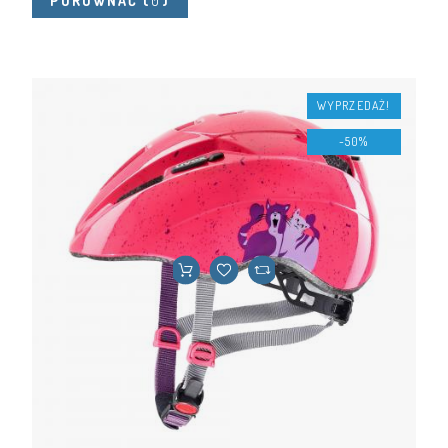
PORÓWNAĆ
(
0
)
WYPRZEDAŻ!
-50%