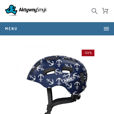
MENU
-50%