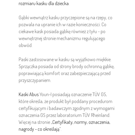
rozmiaru kasku dla dziecka
.
Gąbki wewnątrz kasku przyczepione są na rzepy, co
pozwala na upranie ich w razie konieczności. Co
ciekawe kask posiada gąbkę również z tyłu - po
wewnętrznej stronie mechanizmu regulującego
obwód.
Paski zastosowane w kasku są wyjątkowo miękkie.
Sprzączka posiada od strony brody ochronną gąbkę,
poprawiającą komfort oraz zabezpieczającą przed
przyszczypaniem.
Kaski Abus
Youn-I posiadają oznaczenie TÜV GS,
które określa, że produkt był poddany procedurom
certyfikującym i badawczym zgodnym z wymogami
oznaczenia GS przez laboratorium TÜV Rheinland.
Więcej na stronie „
Certyfikaty, normy, oznaczenia,
nagrody - co określają
”.