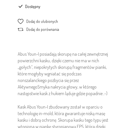
Dostępny
Dodaj do ulubionych
Dodaj do porównania
Abus Youn-I posiadają skorupę na całej zewnętrznej
powierzchni kasku, dzięki czemu nie ma w nich
„gołych”, niepokrytych skorupą fragmentów pianki,
które mogłyby wgniatać się podczas
nonszalanckiego pozbycia się przez
AktywnegoSmyka nakrycia głowy, w którego
następstwie kask z hukiem ląduje gdzie popadnie ;-)
Kask Abus Youn-I zbudowany został w oparciu o
technologię in-mold, która gwarantuje niską masę
kasku i dobrą ochronę. Skorupa kasku tego typu jest
wtopiona w piankę styropianową EPS, która dzięki