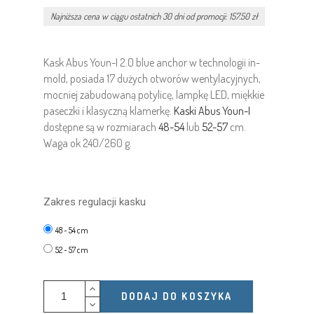
Najniższa cena w ciągu ostatnich 30 dni od promocji: 157.50 zł
Kask Abus Youn-I 2.0 blue anchor w technologii in-
mold, posiada 17 dużych otworów wentylacyjnych,
mocniej zabudowaną potylicę, lampkę LED, miękkie
paseczki i klasyczną klamerkę.
Kaski Abus Youn-I
dostępne są w rozmiarach
48-54
lub
52-57
cm.
Waga ok 240/260 g.
Zakres regulacji kasku
48 - 54 cm
52 - 57 cm
DODAJ DO KOSZYKA