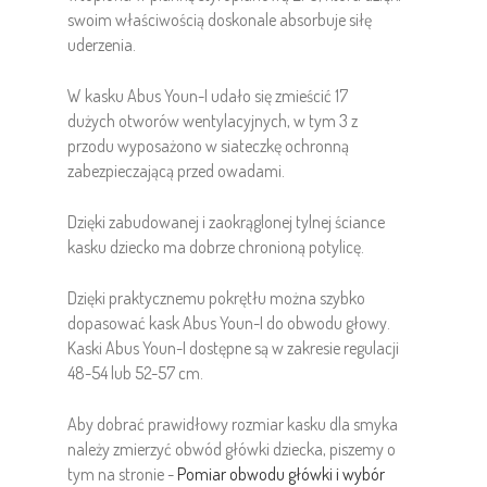
swoim właściwością doskonale absorbuje siłę
uderzenia.
W kasku Abus Youn-I udało się zmieścić 17
dużych otworów wentylacyjnych, w tym 3 z
przodu wyposażono w siateczkę ochronną
zabezpieczającą przed owadami.
Dzięki zabudowanej i zaokrąglonej tylnej ściance
kasku dziecko ma dobrze chronioną potylicę.
Dzięki praktycznemu pokrętłu można szybko
dopasować kask Abus Youn-I do obwodu głowy.
Kaski Abus Youn-I dostępne są w zakresie regulacji
48-54 lub 52-57 cm.
Aby dobrać prawidłowy rozmiar kasku dla smyka
należy zmierzyć obwód główki dziecka, piszemy o
tym na stronie -
Pomiar obwodu główki i wybór