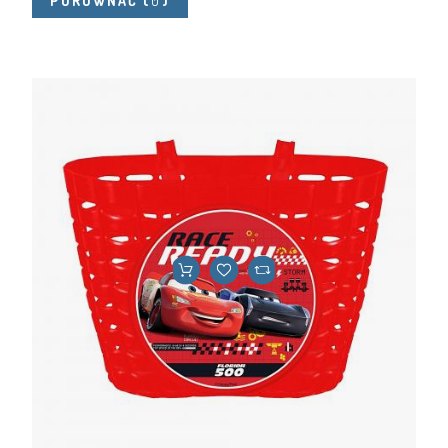
PORÓWNAĆ
(
0
)