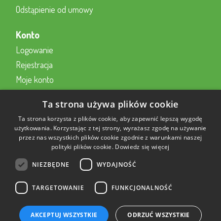
Odstąpienie od umowy
Konto
Logowanie
Rejestracja
Moje konto
Kontakt z nami
Ta strona używa plików cookie
Kontakt
Ta strona korzysta z plików cookie, aby zapewnić lepszą wygodę
użytkowania. Korzystając z tej strony, wyrażasz zgodę na używanie
przez nas wszystkich plików cookie zgodnie z warunkami naszej
Formularz kontaktowy online
polityki plików cookie.
Dowiedz się więcej
22 230 2343
NIEZBĘDNE
WYDAJNOŚĆ
sklep@aktywnysmyk.pl
TARGETOWANIE
FUNKCJONALNOŚĆ
AKCEPTUJ WSZYSTKIE
ODRZUĆ WSZYSTKIE