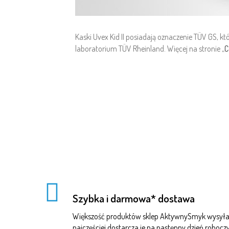
Kaski Uvex Kid II posiadają oznaczenie TÜV GS,
laboratorium TÜV Rheinland. Więcej na stronie „
C
Szybka i darmowa* dostawa
Większość produktów sklep AktywnySmyk wysyła 
najczęściej dostarcza je na następny dzień robo