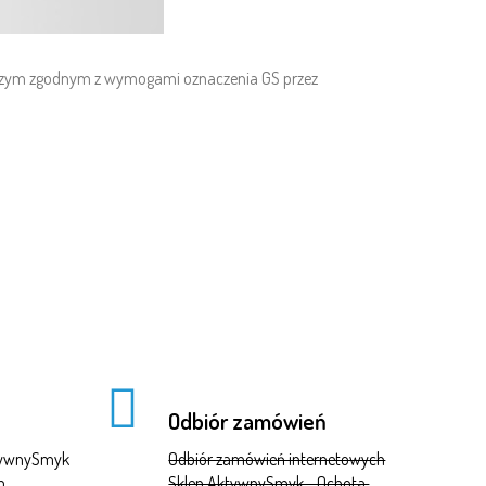
dawczym zgodnym z wymogami oznaczenia GS przez
Odbiór zamówień
ktywnySmyk
Odbiór zamówień internetowych
m
Sklep AktywnySmyk - Ochota,