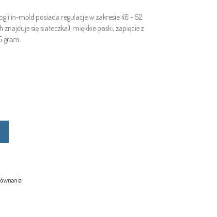
gii in-mold posiada regulacje w zakresie 46 - 52
najduje się siateczka), miękkie paski, zapięcie z
5 gram.
równania