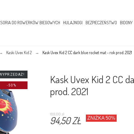
SORIA DO ROWERKÓW BIEGOWYCH
HULAJNOGI
BEZPIECZEŃSTWO
BIDONY
Kaski Uvex Kid 2
Kask Uvex Kid 2 CC dark blue rocket mat - rok prod. 2021
WYPRZEDAŻ!
Kask Uvex Kid 2 CC da
-50%
prod. 2021
189,00 zł
94,50 ZŁ
ZNIŻKA 50%