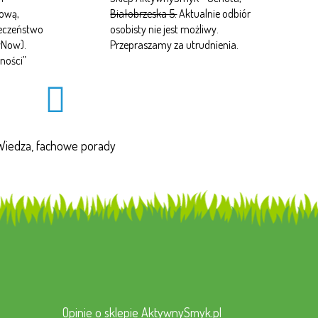
tową,
Białobrzeska 5.
Aktualnie odbiór
ieczeństwo
osobisty nie jest możliwy.
yNow).
Przepraszamy za utrudnienia.
ności
”
Wiedza, fachowe porady
Opinie o sklepie AktywnySmyk.pl