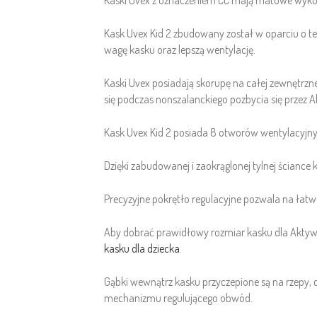
Kaski Uvex z oznaczeniem CC mają matowe wykoń
Kask Uvex Kid 2 zbudowany został w oparciu o te
wagę kasku oraz lepszą wentylację.
Kaski Uvex posiadają skorupę na całej zewnętrzn
się podczas nonszalanckiego pozbycia się przez 
Kask Uvex Kid 2 posiada 8 otworów wentylacyjny
Dzięki zabudowanej i zaokrąglonej tylnej ścianc
Precyzyjne pokrętło regulacyjne pozwala na łat
Aby dobrać prawidłowy rozmiar kasku dla Aktyw
kasku dla dziecka
.
Gąbki wewnątrz kasku przyczepione są na rzepy, c
mechanizmu regulującego obwód.