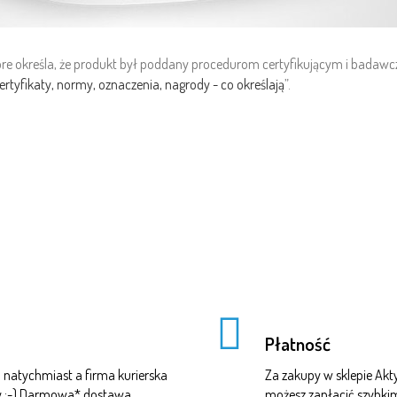
 które określa, że produkt był poddany procedurom certyfikującym i ba
ertyfikaty, normy, oznaczenia, nagrody - co określają
”.
Płatność
natychmiast a firma kurierska
Za zakupy w sklepie A
czy :-) Darmowa* dostawa
możesz zapłacić szybki