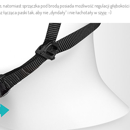
 natomiast sprzączka pod brodą posiada możliwość regulacji głębokości w
łącząca paski tak, aby nie „dyndały” i nie łachotały w szyję :-)