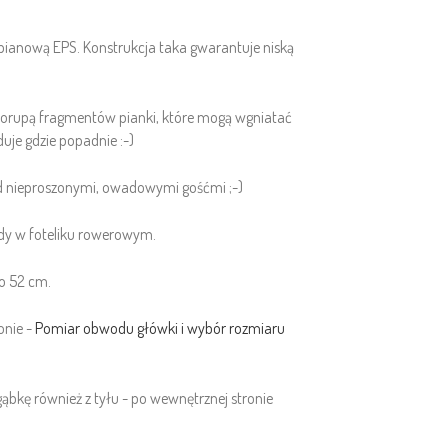
pianową EPS. Konstrukcja taka gwarantuje niską
skorupą fragmentów pianki, które mogą wgniatać
uje gdzie popadnie :-)
ed nieproszonymi, owadowymi gośćmi ;-)
zdy w foteliku rowerowym.
o 52 cm.
onie -
Pomiar obwodu główki i wybór rozmiaru
ąbkę również z tyłu - po wewnętrznej stronie