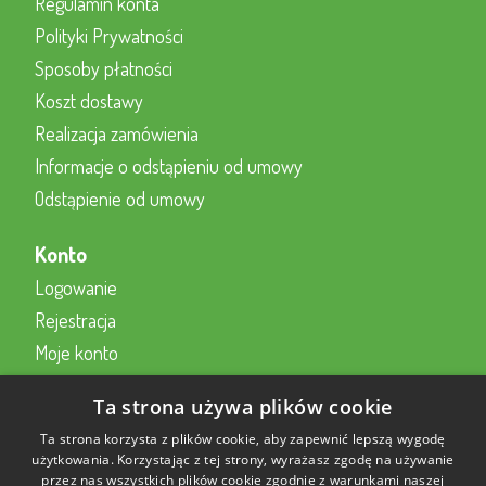
Regulamin konta
Polityki Prywatności
Sposoby płatności
Koszt dostawy
Realizacja zamówienia
Informacje o odstąpieniu od umowy
Odstąpienie od umowy
Konto
Logowanie
Rejestracja
Moje konto
Kontakt z nami
Ta strona używa plików cookie
Kontakt
Ta strona korzysta z plików cookie, aby zapewnić lepszą wygodę
użytkowania. Korzystając z tej strony, wyrażasz zgodę na używanie
przez nas wszystkich plików cookie zgodnie z warunkami naszej
Formularz kontaktowy online