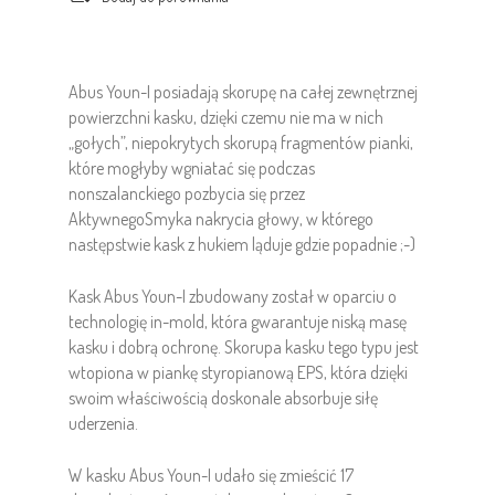
Abus Youn-I posiadają skorupę na całej zewnętrznej
powierzchni kasku, dzięki czemu nie ma w nich
„gołych”, niepokrytych skorupą fragmentów pianki,
które mogłyby wgniatać się podczas
nonszalanckiego pozbycia się przez
AktywnegoSmyka nakrycia głowy, w którego
następstwie kask z hukiem ląduje gdzie popadnie ;-)
Kask Abus Youn-I zbudowany został w oparciu o
technologię in-mold, która gwarantuje niską masę
kasku i dobrą ochronę. Skorupa kasku tego typu jest
wtopiona w piankę styropianową EPS, która dzięki
swoim właściwością doskonale absorbuje siłę
uderzenia.
W kasku Abus Youn-I udało się zmieścić 17