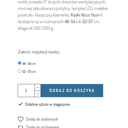
mold, posiada 17 dużych otworów wentylacyjnych,
mocniej zabudowaną potylicę, lampkę LED, miękkie
paseczki i klasyczną klamerkę.
Kaski Abus Youn-I
dostępne są w rozmiarach
48-54
lub
52-57
cm.
Waga ok 240/260 g.
Zakres regulacji kasku
48 - 54 cm
52 - 57 cm
DODAJ DO KOSZYKA
Ostatnie sztuki w magazynie
Dodaj do ulubionych
Dodaj do porównania