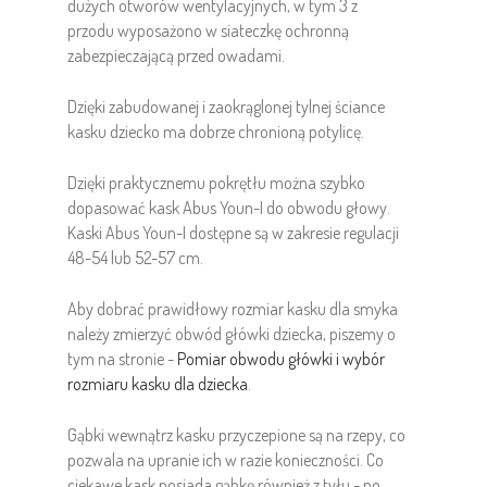
dużych otworów wentylacyjnych, w tym 3 z
przodu wyposażono w siateczkę ochronną
zabezpieczającą przed owadami.
Dzięki zabudowanej i zaokrąglonej tylnej ściance
kasku dziecko ma dobrze chronioną potylicę.
Dzięki praktycznemu pokrętłu można szybko
dopasować kask Abus Youn-I do obwodu głowy.
Kaski Abus Youn-I dostępne są w zakresie regulacji
48-54 lub 52-57 cm.
Aby dobrać prawidłowy rozmiar kasku dla smyka
należy zmierzyć obwód główki dziecka, piszemy o
tym na stronie -
Pomiar obwodu główki i wybór
rozmiaru kasku dla dziecka
.
Gąbki wewnątrz kasku przyczepione są na rzepy, co
pozwala na upranie ich w razie konieczności. Co
ciekawe kask posiada gąbkę również z tyłu - po