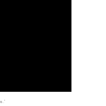
...
"