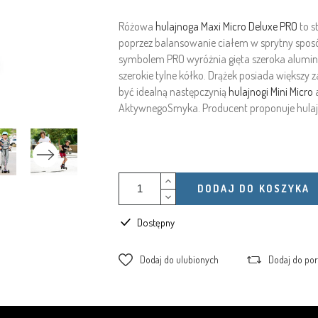
Różowa
hulajnoga Maxi Micro Deluxe PRO
to s
poprzez balansowanie ciałem w sprytny sposó
symbolem PRO wyróżnia gięta szeroka aluminio
szerokie tylne kółko. Drążek posiada większy 
być idealną następczynią
hulajnogi Mini Micro
a
AktywnegoSmyka. Producent proponuje hulajnog
DODAJ DO KOSZYKA
Dostępny
Dodaj do ulubionych
Dodaj do po