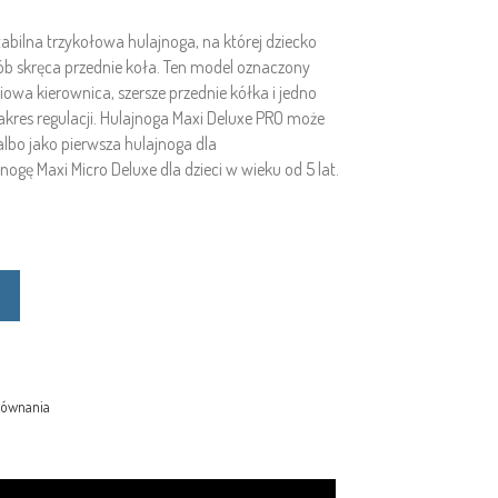
tabilna trzykołowa hulajnoga, na której dziecko
b skręca przednie koła. Ten model oznaczony
wa kierownica, szersze przednie kółka i jedno
zakres regulacji. Hulajnoga Maxi Deluxe PRO może
lbo jako pierwsza hulajnoga dla
ę Maxi Micro Deluxe dla dzieci w wieku od 5 lat.
równania