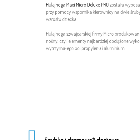
Hulajnoga Maxi Micro Deluxe PRO
została wyposaż
przy pomocy wspornika kierownicy na dwie śruby
wzrostu dziecka.
Hulajnoga szwajcarskiej firmy Micro produkowana 
nośny, czyli elementy najbardziej obciążone wy
wytrzymałego polipropylenu i aluminium.
Szybka i darmowa* dostawa