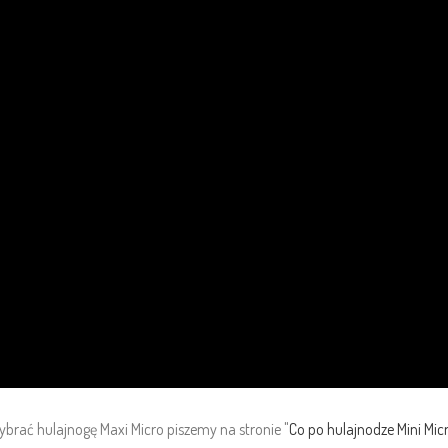
brać hulajnogę Maxi Micro piszemy na stronie "
Co po hulajnodze Mini Micro