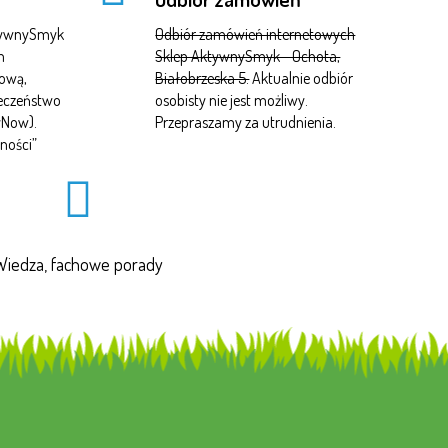
ktywnySmyk
Odbiór zamówień internetowych
m
Sklep AktywnySmyk - Ochota,
tową,
Białobrzeska 5.
Aktualnie odbiór
ieczeństwo
osobisty nie jest możliwy.
yNow).
Przepraszamy za utrudnienia.
ności
”
Wiedza, fachowe porady