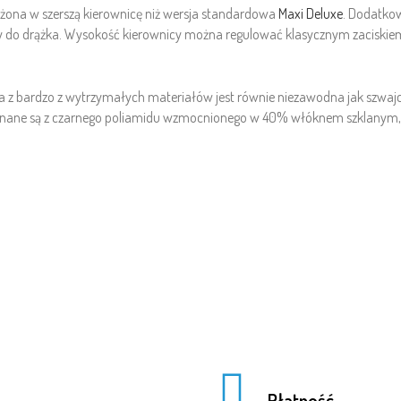
ona w szerszą kierownicę niż wersja standardowa
Maxi Deluxe
. Dodatkow
 do drążka. Wysokość kierownicy można regulować klasycznym zaciskiem,
z bardzo z wytrzymałych materiałów jest równie niezawodna jak szwajcars
konane są z czarnego poliamidu wzmocnionego w 40% włóknem szklanym, 
Płatność