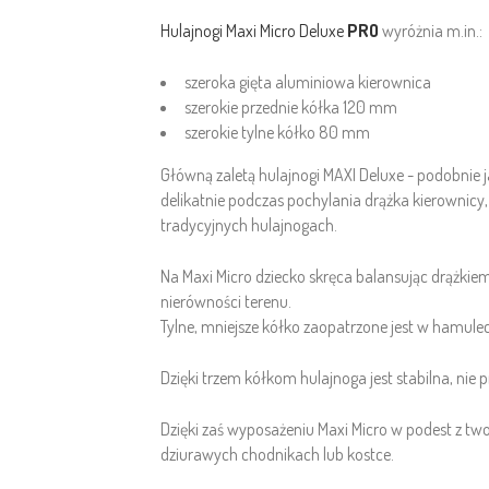
Hulajnogi Maxi Micro Deluxe
PRO
wyróżnia m.in.:
szeroka gięta aluminiowa kierownica
szerokie przednie kółka 120 mm
szerokie tylne kółko 80 mm
Główną zaletą hulajnogi MAXI Deluxe - podobnie j
delikatnie podczas pochylania drążka kierownic
tradycyjnych hulajnogach.
Na Maxi Micro dziecko skręca balansując drążkiem
nierówności terenu.
Tylne, mniejsze kółko zaopatrzone jest w hamule
Dzięki trzem kółkom hulajnoga jest stabilna, nie 
Dzięki zaś wyposażeniu Maxi Micro w podest z tw
dziurawych chodnikach lub kostce.