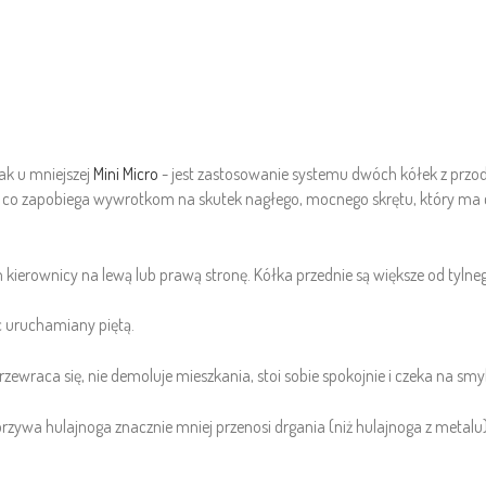
ak u mniejszej
Mini Micro
- jest zastosowanie systemu dwóch kółek z przodu 
y, co zapobiega wywrotkom na skutek nagłego, mocnego skrętu, który ma 
 kierownicy na lewą lub prawą stronę. Kółka przednie są większe od tyln
c uruchamiany piętą.
przewraca się, nie demoluje mieszkania, stoi sobie spokojnie i czeka na sm
orzywa hulajnoga znacznie mniej przenosi drgania (niż hulajnoga z metal