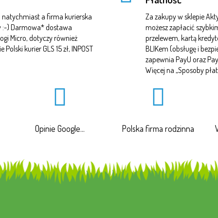
natychmiast a firma kurierska
Za zakupy w sklepie A
czy :-) Darmowa* dostawa
możesz zapłacić szybki
ogi Micro, dotyczy również
przelewem, kartą kredy
Polski kurier GLS 15 zł, INPOST
BLIKem (obsługę i bezp
zapewnia PayU oraz Pa
Więcej na „
Sposoby płat
Opinie Google...
Polska firma rodzinna