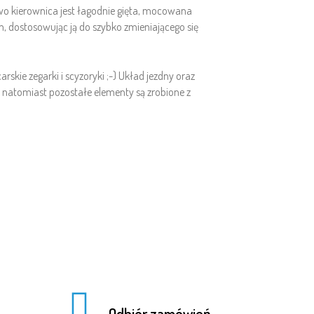
o kierownica jest łagodnie gięta, mocowana
 dostosowując ją do szybko zmieniającego się
kie zegarki i scyzoryki ;-) Układ jezdny oraz
natomiast pozostałe elementy są zrobione z
Odbiór zamówień