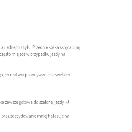
i jednego z tyłu. Przednie kółka skręcają się
często miejsce w przypadku jazdy na
ego, co ułatwia pokonywanie niewielkich
yka zawsze gotowa do szalonej jazdy ;-)
u) oraz zdecydowanie mniej hałasuje na