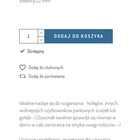
średnicy 22 mm.
DODAJ DO KOSZYKA
Dostępny
Dodaj do ulubionych
Dodaj do porównania
Idealnie nadaje się do rozganiania... kolegów, innych,
wolniejszych użytkowników parkowych ścieżek lub
gołębi ;-) Dzwonek świetnie sprawdzi się również w
domu w celu zwrócenia na smyka uwagi rodziców ;-)
Uczciwie uprzedzamy, że pierwsze dni używania