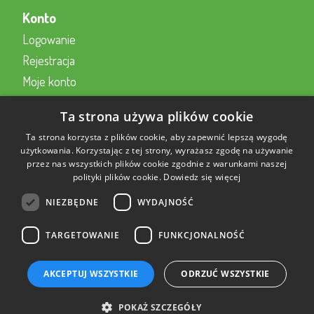
Konto
Logowanie
Rejestracja
Moje konto
Kontakt z nami
Ta strona używa plików cookie
Kontakt
Ta strona korzysta z plików cookie, aby zapewnić lepszą wygodę
użytkowania. Korzystając z tej strony, wyrażasz zgodę na używanie
przez nas wszystkich plików cookie zgodnie z warunkami naszej
Formularz kontaktowy online
polityki plików cookie.
Dowiedz się więcej
22 230 2343
NIEZBĘDNE
WYDAJNOŚĆ
sklep@aktywnysmyk.pl
TARGETOWANIE
FUNKCJONALNOŚĆ
AKCEPTUJ WSZYSTKIE
ODRZUĆ WSZYSTKIE
Opinie o sklepie AktywnySmyk.pl
POKAŻ SZCZEGÓŁY