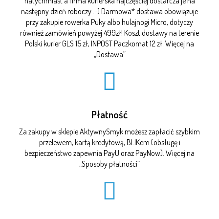
natychmiast a firma kurierska najczęściej dostarcza je na
następny dzień roboczy :-) Darmowa* dostawa obowiązuje
przy zakupie rowerka Puky albo hulajnogi Micro, dotyczy
również zamówień powyżej 499zł! Koszt dostawy na terenie
Polski kurier GLS 15 zł, INPOST Paczkomat 12 zł. Więcej na
„
Dostawa
”
Płatność
Za zakupy w sklepie AktywnySmyk możesz zapłacić szybkim
przelewem, kartą kredytową, BLIKem (obsługę i
bezpieczeństwo zapewnia PayU oraz PayNow). Więcej na
„
Sposoby płatności
”