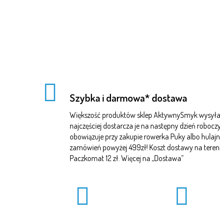
Szybka i darmowa* dostawa
Większość produktów sklep AktywnySmyk wysyła 
najczęściej dostarcza je na następny dzień robo
obowiązuje przy zakupie rowerka Puky albo hulajn
zamówień powyżej 499zł! Koszt dostawy na terenie 
Paczkomat 12 zł. Więcej na „
Dostawa
”