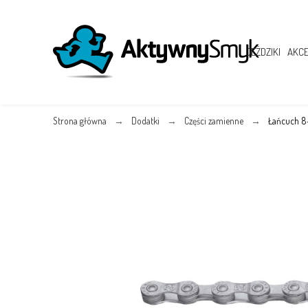
JEŹDZIKI
AKCE
Strona główna
Dodatki
Części zamienne
Łańcuch 8