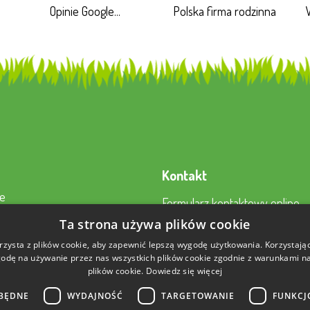
Opinie Google...
Polska firma rodzinna
Kontakt
e
Formularz kontaktowy online
a
22 230 2343
Ta strona używa plików cookie
to
sklep@aktywnysmyk.pl
rzysta z plików cookie, aby zapewnić lepszą wygodę użytkowania. Korzystając 
 nami
odę na używanie przez nas wszystkich plików cookie zgodnie z warunkami nas
plików cookie.
Dowiedz się więcej
BĘDNE
WYDAJNOŚĆ
TARGETOWANIE
FUNKCJ