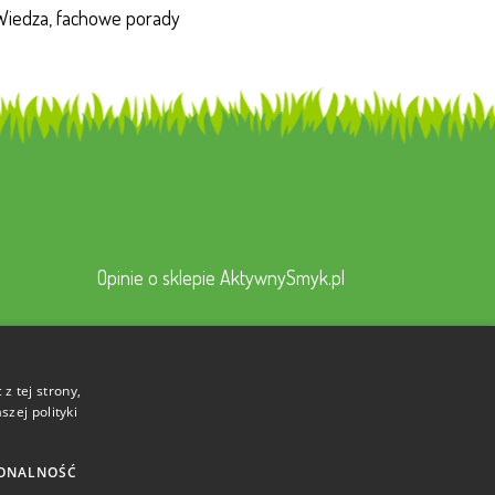
Wiedza, fachowe porady
Opinie o sklepie AktywnySmyk.pl
z tej strony,
zej polityki
ONALNOŚĆ