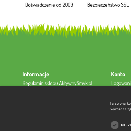
Doświadczenie od 2009
Bezpieczeństwo SSL
Informacje
Konto
Regulamin sklepu AktywnySmyk.pl
Logowani
Regulamin newslettera
Rejestracj
Regulamin konta
Moje kon
Ta strona ko
Polityki Prywatności
Kontakt z
wyrażasz zg
Sposoby płatności
NIEZ
Koszt dostawy