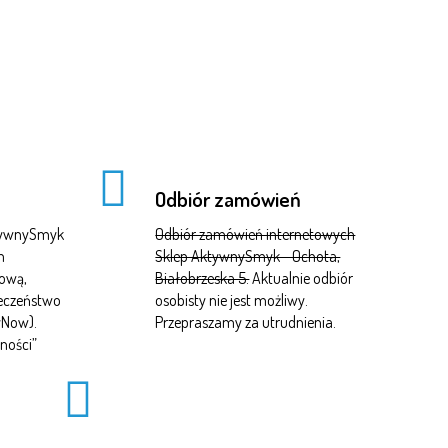
Odbiór zamówień
ktywnySmyk
Odbiór zamówień internetowych
m
Sklep AktywnySmyk - Ochota,
tową,
Białobrzeska 5.
Aktualnie odbiór
ieczeństwo
osobisty nie jest możliwy.
yNow).
Przepraszamy za utrudnienia.
ności
”