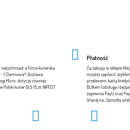
Płatność
natychmiast a firma kurierska
Za zakupy w sklepie A
czy :-) Darmowa* dostawa
możesz zapłacić szybki
ogi Micro, dotyczy również
przelewem, kartą kredy
Polski kurier GLS 15 zł, INPOST
BLIKem (obsługę i bezp
zapewnia PayU oraz Pa
Więcej na „
Sposoby płat