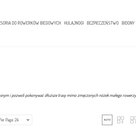
SORIA DO ROWERKÓW BIEGOWYCH
HULAJNOGI
BEZPIECZEŃSTWO
BIDONY
nym i pozwoli pokonywać dłuższe trasy mimo zmęczonych nóżek małego rowerzysty
Per Page: 24