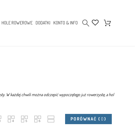
HOLE ROWEROWE
DODATKI
KONTO & INFO
. W każdej chwili można odczepić wypoczętego już rowerzystę, a hol
PORÓWNAĆ
(
0
)