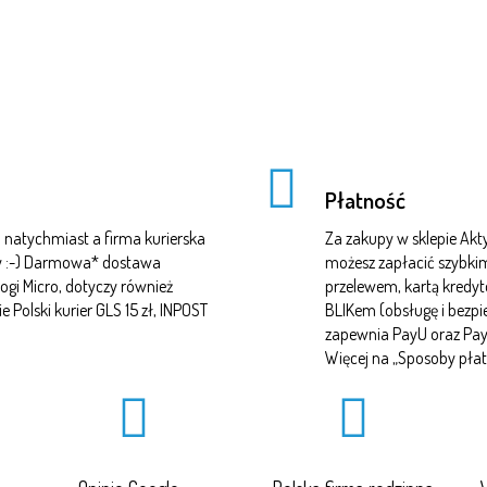
Płatność
natychmiast a firma kurierska
Za zakupy w sklepie A
czy :-) Darmowa* dostawa
możesz zapłacić szybki
ogi Micro, dotyczy również
przelewem, kartą kredy
Polski kurier GLS 15 zł, INPOST
BLIKem (obsługę i bezp
zapewnia PayU oraz Pa
Więcej na „
Sposoby płat