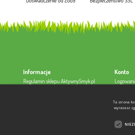
Doświadczenie od 2009
Bezpieczeństwo SSL
Informacje
Konto
Regulamin sklepu AktywnySmyk.pl
Logowani
Regulamin newslettera
Rejestracj
Regulamin konta
Moje kon
Ta strona ko
Polityki Prywatności
Kontakt z
wyrażasz zg
Sposoby płatności
NIEZ
Koszt dostawy