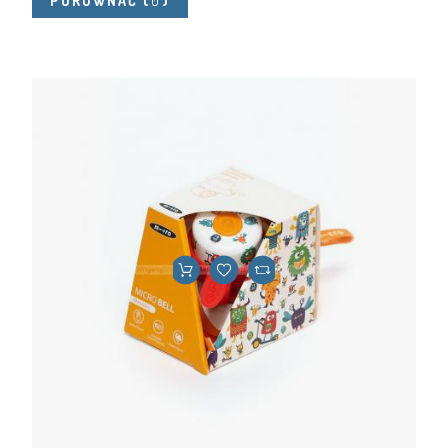
PORÓWNAĆ
(
0
)