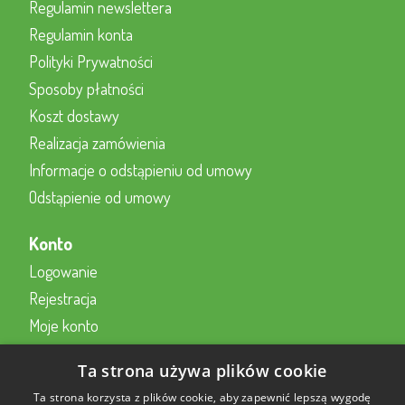
Regulamin newslettera
Regulamin konta
Polityki Prywatności
Sposoby płatności
Koszt dostawy
Realizacja zamówienia
Informacje o odstąpieniu od umowy
Odstąpienie od umowy
Konto
Logowanie
Rejestracja
Moje konto
Kontakt z nami
Ta strona używa plików cookie
Kontakt
Ta strona korzysta z plików cookie, aby zapewnić lepszą wygodę