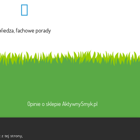
Wiedza, fachowe porady
Opinie o sklepie AktywnySmyk.pl
z tej strony,