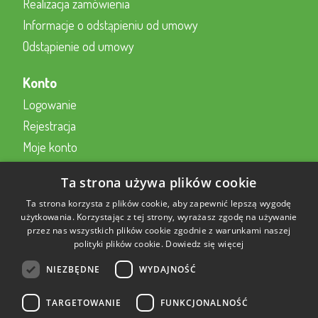
Realizacja zamówienia
Informacje o odstąpieniu od umowy
Odstąpienie od umowy
Konto
Logowanie
Rejestracja
Moje konto
Kontakt z nami
Ta strona używa plików cookie
Kontakt
Ta strona korzysta z plików cookie, aby zapewnić lepszą wygodę
użytkowania. Korzystając z tej strony, wyrażasz zgodę na używanie
przez nas wszystkich plików cookie zgodnie z warunkami naszej
Formularz kontaktowy online
polityki plików cookie.
Dowiedz się więcej
22 230 2343
NIEZBĘDNE
WYDAJNOŚĆ
sklep@aktywnysmyk.pl
TARGETOWANIE
FUNKCJONALNOŚĆ